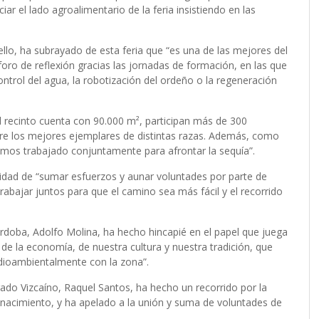
 el lado agroalimentario de la feria insistiendo en las
llo, ha subrayado de esta feria que “es una de las mejores del
oro de reflexión gracias las jornadas de formación, en las que
ntrol del agua, la robotización del ordeño o la regeneración
“el recinto cuenta con 90.000 m², participan más de 300
re los mejores ejemplares de distintas razas. Además, como
hemos trabajado conjuntamente para afrontar la sequía”.
sidad de “sumar esfuerzos y aunar voluntades por parte de
trabajar juntos para que el camino sea más fácil y el recorrido
rdoba, Adolfo Molina, ha hecho hincapié en el papel que juega
 de la economía, de nuestra cultura y nuestra tradición, que
dioambientalmente con la zona”.
gado Vizcaíno, Raquel Santos, ha hecho un recorrido por la
 nacimiento, y ha apelado a la unión y suma de voluntades de