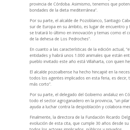
provincia de Córdoba. Asimismo, tenemos que potenciar
bondades de la dieta mediterránea”.
Por su parte, el alcalde de Pozoblanco, Santiago Cabe
sur de Europa en su ámbito, es lugar de encuentro y f
se tratará lo último en innovación y temas como el co
de la dehesa de Los Pedroches”.
En cuanto a las características de la edición actual, 
entidades y habrá unos 1.000 animales que están ent
pueblo invitado este año está Villaharta, con quien 
El alcalde pozoalbense ha hecho hincapié en la nece
todos los agentes implicados en esta feria, es decir, 
más corto”.
Por su parte, el delegado del Gobierno andaluz en Có
todo el sector agroganadero en la provincia, “un pilar
ayuda a luchar contra la despoblación y colabora me
Finalmente, la directora de la Fundación Ricardo Del
evolución de esta cita, que cumple 30 años desde su
todos los actores implicados, públicos y privados.