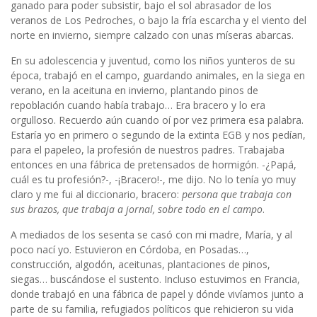
ganado para poder subsistir, bajo el sol abrasador de los
veranos de Los Pedroches, o bajo la fría escarcha y el viento del
norte en invierno, siempre calzado con unas míseras abarcas.
En su adolescencia y juventud, como los niños yunteros de su
época, trabajó en el campo, guardando animales, en la siega en
verano, en la aceituna en invierno, plantando pinos de
repoblación cuando había trabajo… Era bracero y lo era
orgulloso. Recuerdo aún cuando oí por vez primera esa palabra.
Estaría yo en primero o segundo de la extinta EGB y nos pedían,
para el papeleo, la profesión de nuestros padres. Trabajaba
entonces en una fábrica de pretensados de hormigón. -¿Papá,
cuál es tu profesión?-, -¡Bracero!-, me dijo. No lo tenía yo muy
claro y me fui al diccionario, bracero:
persona que trabaja con
sus brazos, que trabaja a jornal, sobre todo en el campo
.
A mediados de los sesenta se casó con mi madre, María, y al
poco nací yo. Estuvieron en Córdoba, en Posadas…,
construcción, algodón, aceitunas, plantaciones de pinos,
siegas… buscándose el sustento. Incluso estuvimos en Francia,
donde trabajó en una fábrica de papel y dónde vivíamos junto a
parte de su familia, refugiados políticos que rehicieron su vida