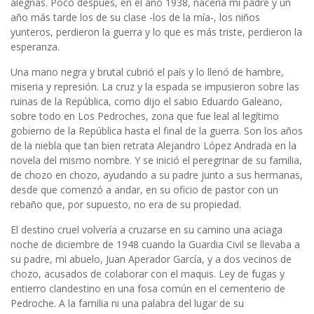
alegrías. Poco después, en el año 1938, nacería mi padre y un
año más tarde los de su clase -los de la mía-, los niños
yunteros, perdieron la guerra y lo que es más triste, perdieron la
esperanza.
Una mano negra y brutal cubrió el país y lo llenó de hambre,
miseria y represión. La cruz y la espada se impusieron sobre las
ruinas de la República, como dijo el sabio Eduardo Galeano,
sobre todo en Los Pedroches, zona que fue leal al legítimo
gobierno de la República hasta el final de la guerra. Son los años
de la niebla que tan bien retrata Alejandro López Andrada en la
novela del mismo nombre. Y se inició el peregrinar de su familia,
de chozo en chozo, ayudando a su padre junto a sus hermanas,
desde que comenzó a andar, en su oficio de pastor con un
rebaño que, por supuesto, no era de su propiedad.
El destino cruel volvería a cruzarse en su camino una aciaga
noche de diciembre de 1948 cuando la Guardia Civil se llevaba a
su padre, mi abuelo, Juan Aperador García, y a dos vecinos de
chozo, acusados de colaborar con el maquis. Ley de fugas y
entierro clandestino en una fosa común en el cementerio de
Pedroche. A la familia ni una palabra del lugar de su