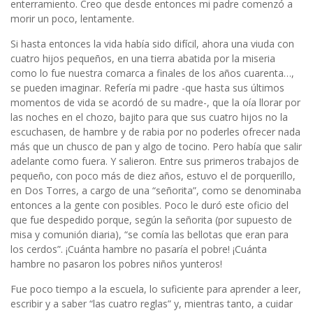
enterramiento. Creo que desde entonces mi padre comenzó a
morir un poco, lentamente.
Si hasta entonces la vida había sido difícil, ahora una viuda con
cuatro hijos pequeños, en una tierra abatida por la miseria
como lo fue nuestra comarca a finales de los años cuarenta…,
se pueden imaginar. Refería mi padre -que hasta sus últimos
momentos de vida se acordó de su madre-, que la oía llorar por
las noches en el chozo, bajito para que sus cuatro hijos no la
escuchasen, de hambre y de rabia por no poderles ofrecer nada
más que un chusco de pan y algo de tocino. Pero había que salir
adelante como fuera. Y salieron. Entre sus primeros trabajos de
pequeño, con poco más de diez años, estuvo el de porquerillo,
en Dos Torres, a cargo de una “señorita”, como se denominaba
entonces a la gente con posibles. Poco le duró este oficio del
que fue despedido porque, según la señorita (por supuesto de
misa y comunión diaria), “se comía las bellotas que eran para
los cerdos”. ¡Cuánta hambre no pasaría el pobre! ¡Cuánta
hambre no pasaron los pobres niños yunteros!
Fue poco tiempo a la escuela, lo suficiente para aprender a leer,
escribir y a saber “las cuatro reglas” y, mientras tanto, a cuidar