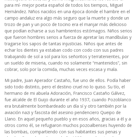
para mí- mejor poeta español de todos los tiempos, Miguel
Hernández. Niños nacidos en una época donde el hambre en el
campo andaluz era algo más seguro que la muerte y donde un
trozo de pan y un poco de tocino era el manjar más delicioso
que podían echarse a sus hambrientos estómagos. Niños serios
que fueron hombres serios a fuerza de apretar las mandíbulas y
tragarse los sapos de tantas injusticias. Niños que antes de
echar los dientes ya estaban codo con codo con sus padres
trabajando de sol a sol para los señoritos y terratenientes, por
un sueldo de miseria, cuando no solamente “mantenidos”, sin
cobrar, solo por la comida, muchas veces escasa y mala.
Mi padre, Juan Aperador Castaño, fue uno de ellos. Podía haber
sido todo distinto, pero el destino cruel no lo quiso. Su tío, el
hermano de mi abuela Adoración, Francisco Castaño Gálvez,
fue alcalde de El Guijo durante el año 1937, cuando Pozoblanco
era brutalmente bombardeado un día sí y otro también por la
aviación nazi y fascista del asesino pendenciero Queipo de
Llano. En aquel pequeño pueblo y en esos años, gracias a él y a
otros como él, se refugiaron muchos pozoalbenses huyendo de
las bombas, compartiendo con sus habitantes sus penas y