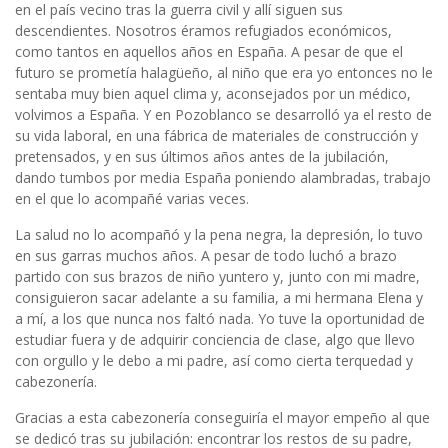
en el país vecino tras la guerra civil y allí siguen sus
descendientes. Nosotros éramos refugiados económicos,
como tantos en aquellos años en España. A pesar de que el
futuro se prometía halagüeño, al niño que era yo entonces no le
sentaba muy bien aquel clima y, aconsejados por un médico,
volvimos a España. Y en Pozoblanco se desarrolló ya el resto de
su vida laboral, en una fábrica de materiales de construcción y
pretensados, y en sus últimos años antes de la jubilación,
dando tumbos por media España poniendo alambradas, trabajo
en el que lo acompañé varias veces.
La salud no lo acompañó y la pena negra, la depresión, lo tuvo
en sus garras muchos años. A pesar de todo luchó a brazo
partido con sus brazos de niño yuntero y, junto con mi madre,
consiguieron sacar adelante a su familia, a mi hermana Elena y
a mí, a los que nunca nos faltó nada. Yo tuve la oportunidad de
estudiar fuera y de adquirir conciencia de clase, algo que llevo
con orgullo y le debo a mi padre, así como cierta terquedad y
cabezonería.
Gracias a esta cabezonería conseguiría el mayor empeño al que
se dedicó tras su jubilación: encontrar los restos de su padre,