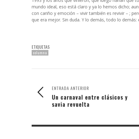
1993 y los años que vinieron, que luego harían que 
mundo ideal, eso está claro y ya lo hemos dicho; au
con cariño y emoción – vivir también es revivir – ; per
que era mejor. Sin duda. Y lo demás, todo lo demás: e
ETIQUETAS
columna
ENTRADA ANTERIOR
Un carnaval entre clásicos y
savia revuelta