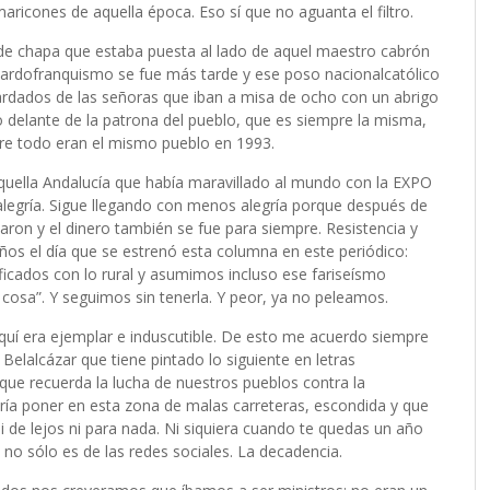
maricones de aquella época. Eso sí que no aguanta el filtro.
ca de chapa que estaba puesta al lado de aquel maestro cabrón
l tardofranquismo se fue más tarde y ese poso nacionalcatólico
ardados de las señoras que iban a misa de ocho con un abrigo
o delante de la patrona del pueblo, que es siempre la misma,
re todo eran el mismo pueblo en 1993.
uella Andalucía que había maravillado al mundo con la EXPO
alegría. Sigue llegando con menos alegría porque después de
aron y el dinero también se fue para siempre. Resistencia y
ños el día que se estrenó esta columna en este periódico:
ificados con lo rural y asumimos incluso ese fariseísmo
cosa”. Y seguimos sin tenerla. Y peor, ya no peleamos.
 aquí era ejemplar e induscutible. De esto me acuerdo siempre
elalcázar que tiene pintado lo siguiente en letras
e recuerda la lucha de nuestros pueblos contra la
ría poner en esta zona de malas carreteras, escondida y que
i de lejos ni para nada. Ni siquiera cuando te quedas un año
 no sólo es de las redes sociales. La decadencia.