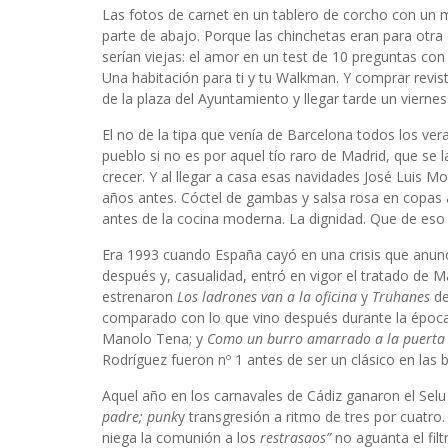
Las fotos de carnet en un tablero de corcho con un m
parte de abajo. Porque las chinchetas eran para otra 
serían viejas: el amor en un test de 10 preguntas con
Una habitación para ti y tu Walkman. Y comprar revist
de la plaza del Ayuntamiento y llegar tarde un vierne
El no de la tipa que venía de Barcelona todos los vera
pueblo si no es por aquel tío raro de Madrid, que se l
crecer. Y al llegar a casa esas navidades José Luis M
años antes. Cóctel de gambas y salsa rosa en copas 
antes de la cocina moderna. La dignidad. Que de eso 
Era 1993 cuando España cayó en una crisis que anunc
después y, casualidad, entró en vigor el tratado de 
estrenaron
Los ladrones van a la oficina
y
Truhanes
de
comparado con lo que vino después durante la época 
Manolo Tena; y
Como un burro amarrado a la puerta 
Rodríguez fueron nº 1 antes de ser un clásico en las 
Aquel año en los carnavales de Cádiz ganaron el Sel
padre; punk
y transgresión a ritmo de tres por cuatro
niega la comunión a los
restrasaos”
no aguanta el fil