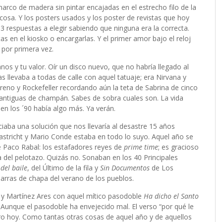
arco de madera sin pintar encajadas en el estrecho filo de la
cosa. Y los posters usados y los poster de revistas que hoy
 3 respuestas a elegir sabiendo que ninguna era la correcta.
as en el kiosko o encargarlas. Y el primer amor bajo el reloj
s por primera vez.
nos y tu valor. Oír un disco nuevo, que no habría llegado al
as llevaba a todas de calle con aquel tatuaje; era Nirvana y
oreno y Rockefeller recordando aún la teta de Sabrina de cinco
antiguas de champán. Sabes de sobra cuales son. La vida
en los ´90 había algo más. Ya verán.
iaba una solución que nos llevaría al desastre 15 años
Mastricht y Mario Conde estaba en todo lo suyo. Aquel año se
 Paco Rabal: los estafadores reyes de
prime time
; es gracioso
del pelotazo. Quizás no. Sonaban en los 40 Principales
del baile
, del Último de la fila y
Sin Documentos
de Los
barras de chapa del verano de los pueblos.
u y Martínez Ares con aquel mítico pasodoble
Ha dicho el Santo
. Aunque el pasodoble ha envejecido mal. El verso “por qué le
tro hoy. Como tantas otras cosas de aquel año y de aquellos