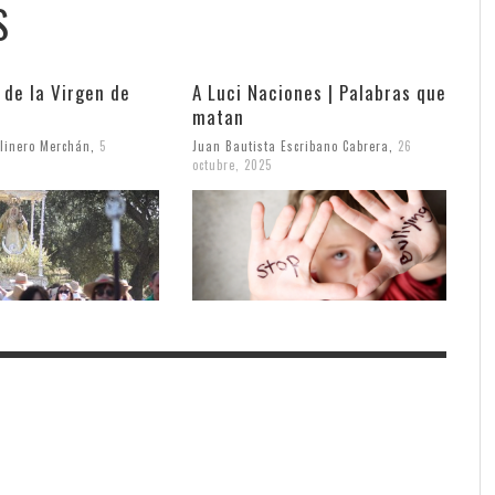
S
 de la Virgen de
A Luci Naciones | Palabras que
matan
linero Merchán
,
5
Juan Bautista Escribano Cabrera
,
26
octubre, 2025