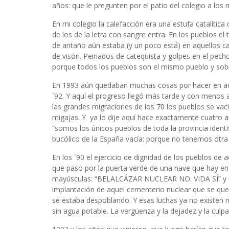
años: que le pregunten por el patio del colegio a los 
En mi colegio la calefacción era una estufa catalíti
de los de la letra con sangre entra. En los pueblos e
de antaño aún estaba (y un poco está) en aquellos c
de visón. Peinados de catequista y golpes en el pech
porque todos los pueblos son el mismo pueblo y sob
En 1993 aún quedaban muchas cosas por hacer en aq
´92. Y aquí el progreso llegó más tarde y con menos 
las grandes migraciones de los 70 los pueblos se vaci
migajas. Y ya lo dije aquí hace exactamente cuatro a
“somos los únicos pueblos de toda la provincia ident
bucólico de la España vacía: porque no tenemos otra 
En los ´90 el ejercicio de dignidad de los pueblos de
que paso por la puerta verde de una nave que hay en B
mayúsculas: “BELALCÁZAR NUCLEAR NO. VIDA SÍ” y qu
implantación de aquel cementerio nuclear que se que
se estaba despoblando. Y esas luchas ya no existen n
sin agua potable. La vergüenza y la dejadez y la culpa