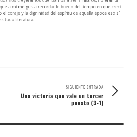
todos nos creyeramos que íbamos a ser ministros; no eran un
nque a mí me gusta recordar lo bueno del tiempo en que crecí
o el coraje y la digninidad del espíritu de aquella época eso sí
s todo literatura.
SIGUIENTE ENTRADA
Una victoria que vale un tercer
puesto (3-1)