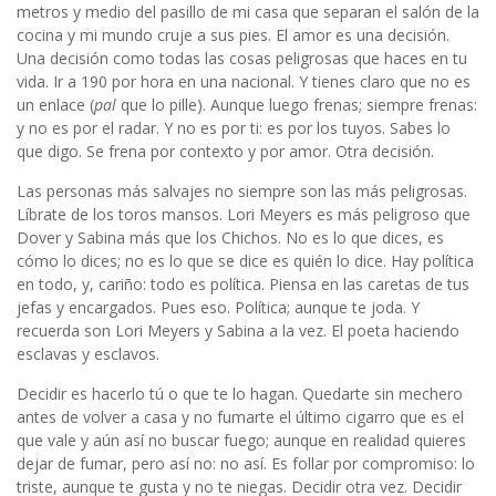
metros y medio del pasillo de mi casa que separan el salón de la
cocina y mi mundo cruje a sus pies. El amor es una decisión.
Una decisión como todas las cosas peligrosas que haces en tu
vida. Ir a 190 por hora en una nacional. Y tienes claro que no es
un enlace (
pal
que lo pille). Aunque luego frenas; siempre frenas:
y no es por el radar. Y no es por ti: es por los tuyos. Sabes lo
que digo. Se frena por contexto y por amor. Otra decisión.
Las personas más salvajes no siempre son las más peligrosas.
Líbrate de los toros mansos. Lori Meyers es más peligroso que
Dover y Sabina más que los Chichos. No es lo que dices, es
cómo lo dices; no es lo que se dice es quién lo dice. Hay política
en todo, y, cariño: todo es política. Piensa en las caretas de tus
jefas y encargados. Pues eso. Política; aunque te joda. Y
recuerda son Lori Meyers y Sabina a la vez. El poeta haciendo
esclavas y esclavos.
Decidir es hacerlo tú o que te lo hagan. Quedarte sin mechero
antes de volver a casa y no fumarte el último cigarro que es el
que vale y aún así no buscar fuego; aunque en realidad quieres
dejar de fumar, pero así no: no así. Es follar por compromiso: lo
triste, aunque te gusta y no te niegas. Decidir otra vez. Decidir