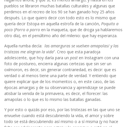
pueblos se libraron muchas batallas culturales y algunas que
perdimos en el recreo de los 90 se han ganado hoy 25 años
después. Lo que quiero decir con todo esto es lo mismo que
quería decir Estopa en aquella estrofa de la canción,
Poquito a
poco
(
Porro a porro
en la maqueta, que de droga ya hablaremos
otro día), en el penúltimo año del milenio: que hay esperanza.
Aquella rumba decía:
las amarguras se vuelven amapolas
/
y las
tristezas me alegran la vida
”. Creo que esta paradoja
adolescente, que hoy daría para un
post
en Instagram con una
foto de postureo, encierra algunas certezas que sin ser un
oxímoron, es decir, sin generar contrariedad, es decir: que es
verdad o al menos tiene una parte de verdad. Y entiendo que
quiere explicar que de los momentos o, en este caso, de las
épocas amargas y de su observancia y aprendizaje se puede
atisbar la venida de la primavera, es decir, el florecer: las
amapolas o lo que es lo mismo las batallas ganadas.
Y por esto o quizás por eso, por las tristezas en las que uno se
envuelve cuando está descubriendo la vida, el amor y sobre
todo se está descubriendo así mismo o a sí misma (y no hace