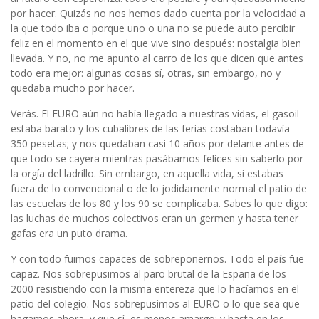
por hacer. Quizás no nos hemos dado cuenta por la velocidad a
la que todo iba o porque uno o una no se puede auto percibir
feliz en el momento en el que vive sino después: nostalgia bien
llevada. Y no, no me apunto al carro de los que dicen que antes
todo era mejor: algunas cosas sí, otras, sin embargo, no y
quedaba mucho por hacer.
Verás. El EURO aún no había llegado a nuestras vidas, el gasoil
estaba barato y los cubalibres de las ferias costaban todavía
350 pesetas; y nos quedaban casi 10 años por delante antes de
que todo se cayera mientras pasábamos felices sin saberlo por
la orgía del ladrillo. Sin embargo, en aquella vida, si estabas
fuera de lo convencional o de lo jodidamente normal el patio de
las escuelas de los 80 y los 90 se complicaba. Sabes lo que digo:
las luchas de muchos colectivos eran un germen y hasta tener
gafas era un puto drama.
Y con todo fuimos capaces de sobreponernos. Todo el país fue
capaz. Nos sobrepusimos al paro brutal de la España de los
2000 resistiendo con la misma entereza que lo hacíamos en el
patio del colegio. Nos sobrepusimos al EURO o lo que sea que
hagamos ahora, y que sí, es menos amargo; y hasta en los