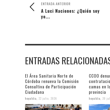
ENTRADA ANTERIOR
A Luci Naciones: ¿Quién soy
yo...
ENTRADAS RELACIONADA
El Área Sanitaria Norte de
CCOO denun
Córdoba renueva la Comisión
contratacio
Consultiva de Participación
camas en lo
Ciudadana
provincia
hoyaldia
,
22 julio, 2026
hoyaldia
,
20 ju