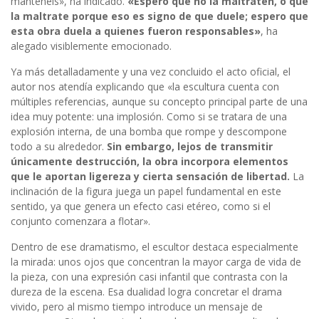
mantenéis», ha indicado.
«Espero que no la maltraten, o que
la maltrate porque eso es signo de que duele; espero que
esta obra duela a quienes fueron responsables»
, ha
alegado visiblemente emocionado.
Ya más detalladamente y una vez concluido el acto oficial, el
autor nos atendía explicando que «la escultura cuenta con
múltiples referencias, aunque su concepto principal parte de una
idea muy potente: una implosión. Como si se tratara de una
explosión interna, de una bomba que rompe y descompone
todo a su alrededor.
Sin embargo, lejos de transmitir
únicamente destrucción, la obra incorpora elementos
que le aportan ligereza y cierta sensación de libertad.
La
inclinación de la figura juega un papel fundamental en este
sentido, ya que genera un efecto casi etéreo, como si el
conjunto comenzara a flotar».
Dentro de ese dramatismo, el escultor destaca especialmente
la mirada: unos ojos que concentran la mayor carga de vida de
la pieza, con una expresión casi infantil que contrasta con la
dureza de la escena. Esa dualidad logra concretar el drama
vivido, pero al mismo tiempo introduce un mensaje de