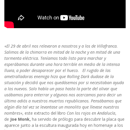
«
El 29 de abril nos relevaron a nosotros y a los de Villafranca.
Salimos de la chimorra en mitad de la noche y en mitad de una
tormenta eléctrica. Teníamos todo listo para marchar y
esperábamos durante una hora terrible en medio de la intensa
lluvia, a poder desaparecer por el hueco. El rugido de las
ametralladoras enemiga hizo que Rolling Dark dudase de la
situación y decidió que nos quedásemos por si necesitaban ayuda
a los nuevos. Solo había un paso hasta la parte del olivar que
usábamos para enterrar y algunos nos acercamos para decir un
último adiós a nuestros muertos republicanos. Pensábamos que
algún día tal vez se levantase un monolito que llevase nuestros
nombres
«, este extracto del libro
Con los rojos en Andalucía
,
de
Joe Monk,
ha servido de prólogo para descubrir la placa que
aparece junto a la escultura inaugurada hoy en homenaje a los