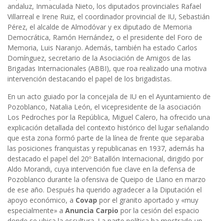
andaluz, Inmaculada Nieto, los diputados provinciales Rafael
Villarreal e Irene Ruiz, el coordinador provincial de IU, Sebastián
Pérez, el alcalde de Almodóvar y ex diputado de Memoria
Democrática, Ramón Hernández, o el presidente del Foro de
Memoria, Luis Naranjo. Además, también ha estado Carlos
Domínguez, secretario de la Asociación de Amigos de las
Brigadas Internacionales (ABBI), que roa realizado una motiva
intervención destacando el papel de los brigadistas.
En un acto guiado por la concejala de IU en el Ayuntamiento de
Pozoblanco, Natalia León, el vicepresidente de la asociación
Los Pedroches por la República, Miguel Calero, ha ofrecido una
explicación detallada del contexto histórico del lugar señalando
que esta zona formó parte de la línea de frente que separaba
las posiciones franquistas y republicanas en 1937, además ha
destacado el papel del 20º Batallón Internacional, dirigido por
Aldo Morandi, cuya intervención fue clave en la defensa de
Pozoblanco durante la ofensiva de Queipo de Llano en marzo
de ese año. Después ha querido agradecer a la Diputación el
apoyo económico, a
Covap
por el granito aportado y «muy
especialmente» a
Anuncia Carpio
por la cesión del espacio
donde se ubica la escultura. La parte política ha mostrado un