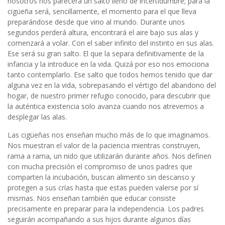
nosotros nos parecerá un salto lleno de incertidumbre; para la
cigüeña será, sencillamente, el momento para el que lleva
preparándose desde que vino al mundo. Durante unos
segundos perderá altura, encontrará el aire bajo sus alas y
comenzará a volar. Con el saber infinito del instinto en sus alas.
Ese será su gran salto. El que la separa definitivamente de la
infancia y la introduce en la vida. Quizá por eso nos emociona
tanto contemplarlo. Ese salto que todos hemos tenido que dar
alguna vez en la vida, sobrepasando el vértigo del abandono del
hogar, de nuestro primer refugio conocido, para descubrir que
la auténtica existencia solo avanza cuando nos atrevemos a
desplegar las alas.
Las cigüeñas nos enseñan mucho más de lo que imaginamos.
Nos muestran el valor de la paciencia mientras construyen,
rama a rama, un nido que utilizarán durante años. Nos definen
con mucha precisión el compromiso de unos padres que
comparten la incubación, buscan alimento sin descanso y
protegen a sus crías hasta que estas pueden valerse por sí
mismas. Nos enseñan también que educar consiste
precisamente en preparar para la independencia. Los padres
seguirán acompañando a sus hijos durante algunos días